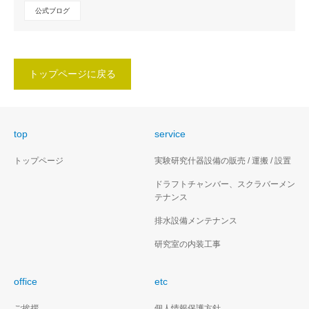
公式ブログ
トップページに戻る
top
service
トップページ
実験研究什器設備の販売 / 運搬 / 設置
ドラフトチャンバー、スクラバーメン
テナンス
排水設備メンテナンス
研究室の内装工事
office
etc
ご挨拶
個人情報保護方針