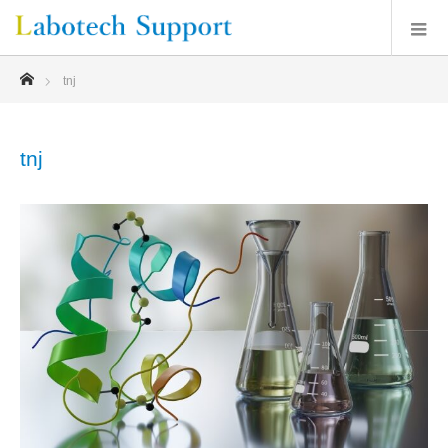
ホーム
tnj
tnj